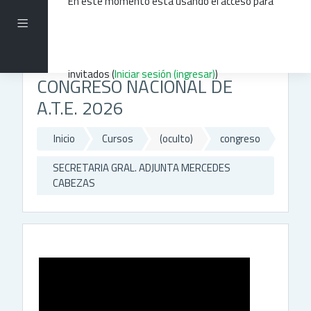
En este momento está usando el acceso para
Saltar al contenido principal
Pánel lateral
invitados (
Iniciar sesión (ingresar)
)
CONGRESO NACIONAL DE
A.T.E. 2026
Inicio
Cursos
(oculto)
congreso
SECRETARIA GRAL. ADJUNTA MERCEDES
CABEZAS
GENERAL