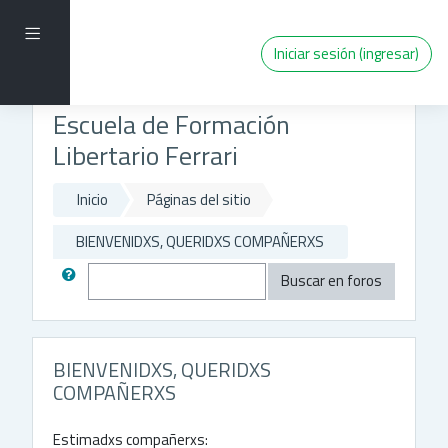
Saltar al contenido principal
Pánel lateral
Iniciar sesión (ingresar)
Escuela de Formación
Libertario Ferrari
Inicio
Páginas del sitio
BIENVENIDXS, QUERIDXS COMPAÑERXS
Buscar
Buscar en foros
BIENVENIDXS, QUERIDXS
COMPAÑERXS
Estimadxs compañerxs: