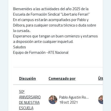
Bienvenidxs a las actividades del año 2025 de la
Escuela de Formación Sindical “Libertario Ferrari”
En el campus estarán acompañadxs por Pablo y
Débora, para cualquier consulta técnica o duda sobre
la cursada..
Esperamos que tengan un buen comienzo y estamos
a disposición ante cualquier inquietud.
Saludos
Equipo de Formación -ATE Nacional
Discusión
Comenzado por
Último
Estatus
Lista de discusiones. Mostrando 2 de 
50º
ANIVERSARIO
Pablo Agustin Rodriguez
18 oct 2021
1
DE NUESTRA
ESCUELA