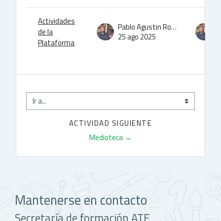
Actividades
Pablo Agustin Rodriguez
de la
25 ago 2025
2
Plataforma
Ir a...
ACTIVIDAD SIGUIENTE
Medioteca →
Mantenerse en contacto
Secretaría de formación ATE