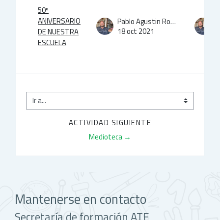
50º
ANIVERSARIO
Pablo Agustin Rodriguez
18 oct 2021
1
DE NUESTRA
ESCUELA
Ir a...
ACTIVIDAD SIGUIENTE
Medioteca →
Mantenerse en contacto
Secretaría de formación ATE