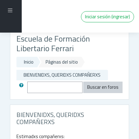
Saltar al contenido principal
Pánel lateral
Iniciar sesión (ingresar)
Escuela de Formación
Libertario Ferrari
Inicio
Páginas del sitio
BIENVENIDXS, QUERIDXS COMPAÑERXS
Buscar
Buscar en foros
BIENVENIDXS, QUERIDXS
COMPAÑERXS
Estimadxs compañerxs: